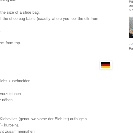
Pi
em
si
. the size of a shoe bag.
of the shoe bag fabric (exactly where you feel the elk from
.
 cm from top.
, 
Fo
Elchs zuschneiden.
 vorzeichnen.
e nähen.
lebevlies (genau wo vorne der Elch ist) aufbügeln.
= kurbeln).
Naht zusammennähen.