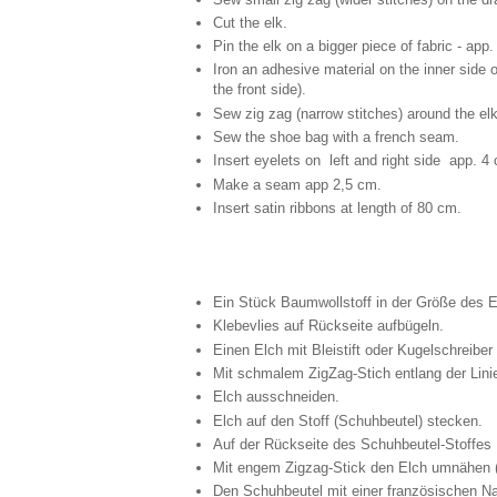
Cut the elk.
Pin the elk on a bigger piece of fabric - app
Iron an adhesive material on the inner side 
the front side).
Sew zig zag (narrow stitches) around the elk
Sew the shoe bag with a french seam.
Insert eyelets on left and right side app. 4
Make a seam app 2,5 cm.
Insert satin ribbons at length of 80 cm.
Ein Stück Baumwollstoff in der Größe des 
Klebevlies auf Rückseite aufbügeln.
Einen Elch mit Bleistift oder Kugelschreiber
Mit schmalem ZigZag-Stich entlang der Lini
Elch ausschneiden.
Elch auf den Stoff (Schuhbeutel) stecken.
Auf der Rückseite des Schuhbeutel-Stoffes K
Mit engem Zigzag-Stick den Elch umnähen (
Den Schuhbeutel mit einer französischen 