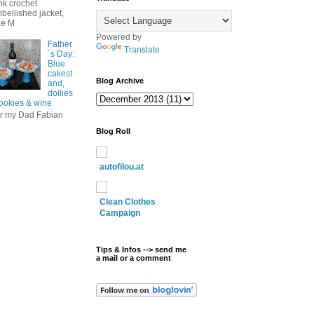
nk crochet
bellished jacket,
ze M
Powered by
Father
Translate
´s Day:
Blue
cakest
Blog Archive
and,
doilies
cookies & wine
r my Dad Fabian
Blog Roll
autofilou.at
Clean Clothes
Campaign
Tips & Infos --> send me
a mail or a comment