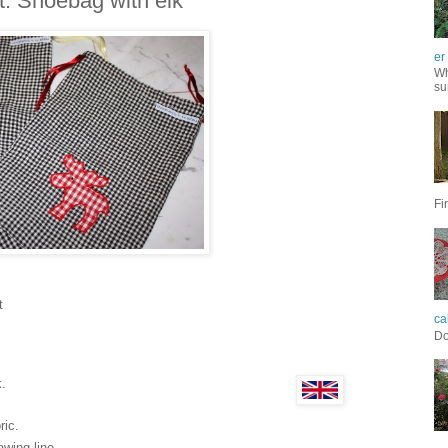
t: Shoebag with elk
er
Wh
su
Fi
t
ca
Do
k.
ric.
awing line.