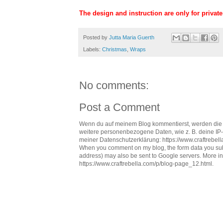
The design and instruction are only for private
Posted by
Jutta Maria Guerth
Labels:
Christmas
,
Wraps
No comments:
Post a Comment
Wenn du auf meinem Blog kommentierst, werden die
weitere personenbezogene Daten, wie z. B. deine IP-A
meiner Datenschutzerklärung: https://www.craftrebel
When you comment on my blog, the form data you subm
address) may also be sent to Google servers. More in
https://www.craftrebella.com/p/blog-page_12.html.