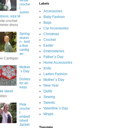
White
Labels
croche
t
Accessories
summ
 dress, size M
Baby Fashion
ite crochet
Bags
mmer dress
Car Accessories
Spring
Christmas
seaso
Crochet
n - knit
Easter
a fine
cardig
Embroideries
an
Father´s Day
ne Cardigan
Home Accessories
Mother
Knits
´s Day
Ladies Fashion
-
Doilies
Mother´s Day
for an
New Year
easy
ke stand
Quilts
ilies
Sewing
Sweets
Pink
Valentine`s Day
croche
t
Wraps
embell
ished
Jacket
Translate