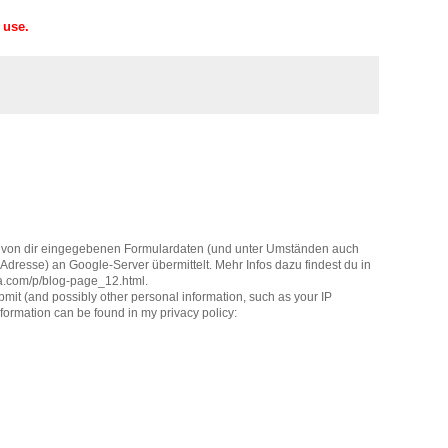
 use.
 von dir eingegebenen Formulardaten (und unter Umständen auch
dresse) an Google-Server übermittelt. Mehr Infos dazu findest du in
la.com/p/blog-page_12.html.
it (and possibly other personal information, such as your IP
formation can be found in my privacy policy: