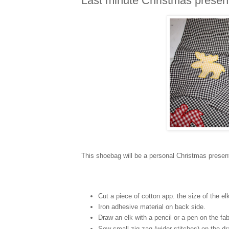
Last minute Christmas presen
This shoebag will be a personal Christmas presen
Cut a piece of cotton app. the size of the el
Iron adhesive material on back side.
Draw an elk with a pencil or a pen on the fab
Sew small zig zag (wider stitches) on the dr